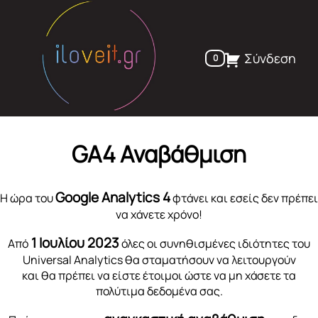
Skip
to
content
Σύνδεση
0
GA4 Αναβάθμιση
Google Analytics 4
Η ώρα του
φτάνει και εσείς δεν πρέπει
να χάνετε χρόνο!
1 Ιουλίου 2023
Από
όλες οι συνηθισμένες ιδιότητες του
Universal Analytics θα σταματήσουν να λειτουργούν
και θα πρέπει να είστε έτοιμοι ώστε να μη χάσετε τα
πολύτιμα δεδομένα σας.