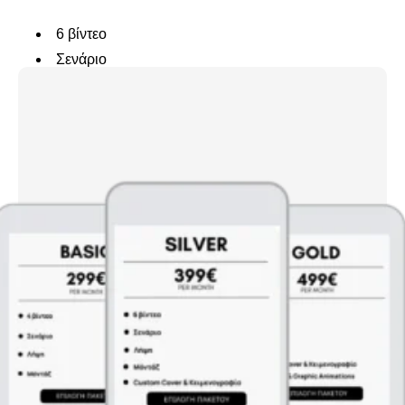
6 βίντεο
Σενάριο
Λήψη
Μόντάζ
Custom Cover & Κειμενογραφία