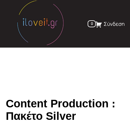
Skip
to
content
Σύνδεση
0
Content Production :
Πακέτο Silver