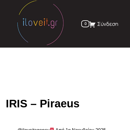
Skip
to
content
Σύνδεση
0
IRIS – Piraeus