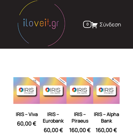
Skip
to
content
Σύνδεση
0
IRIS – Viva
IRIS –
IRIS –
IRIS – Alpha
Eurobank
Piraeus
Bank
60,00
€
60,00
€
160,00
€
160,00
€